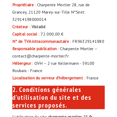
Propriétaire
: Charpente Mortier 28, rue de
Grancey, 21120 Marey-sur-Tille N°Siret:
32914198000014
Créateur
:
Vistalid
Capital social
: 72 000,00 €
N° de TVA intracommunautaire
: FR96329141980
Responsable publication
: Charpente Mortier –
contact@charpente-mortier.fr
Hébergeur
: OVH – 2 rue Kellermann - 59100
Roubaix - France
Localisation du serveur d'hébergement
: France
2. Conditions générales
d’utilisation du site et des
services proposés.
L’utilisation du site
charpente-mortier-21.fr