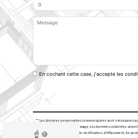
En cochant cette case, j'accepte les condi
** Les données personnelles communiquées sont nécessaires aux f
but de répondre à votre message. Les données collectées seront
disposez de droits d’accès, de rectification, d’effacement, de po