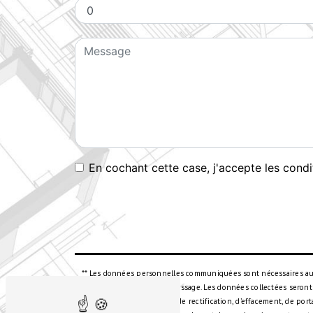
En cochant cette case, j'accepte les condi
** Les données personnelles communiquées sont nécessaires aux f
but de répondre à votre message. Les données collectées seront
disposez de droits d’accès, de rectification, d’effacement, de po