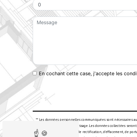
En cochant cette case, j'accepte les condi
** Les données personnelles communiquées sont nécessaires aux f
but de répondre à votre message. Les données collectées seront
disposez de droits d’accès, de rectification, d’effacement, de po