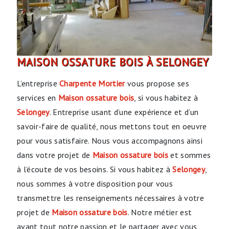
MAISON OSSATURE BOIS À SELONGEY
L’entreprise
Charpente Mortier
vous propose ses
services en
Maison ossature bois
, si vous habitez à
Selongey
. Entreprise usant d’une expérience et d’un
savoir-faire de qualité, nous mettons tout en oeuvre
pour vous satisfaire. Nous vous accompagnons ainsi
dans votre projet de
Maison ossature bois
et sommes
à l’écoute de vos besoins. Si vous habitez à
Selongey
,
nous sommes à votre disposition pour vous
transmettre les renseignements nécessaires à votre
projet de
Maison ossature bois
. Notre métier est
avant tout notre passion et le partager avec vous