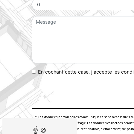
En cochant cette case, j'accepte les condi
** Les données personnelles communiquées sont nécessaires aux f
but de répondre à votre message. Les données collectées seront
disposez de droits d’accès, de rectification, d’effacement, de po