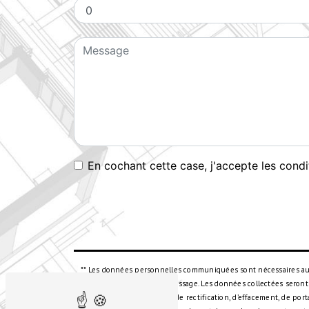
En cochant cette case, j'accepte les condi
** Les données personnelles communiquées sont nécessaires aux f
but de répondre à votre message. Les données collectées seront
disposez de droits d’accès, de rectification, d’effacement, de po